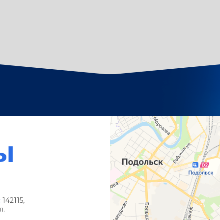
ы
:
142115,
л.