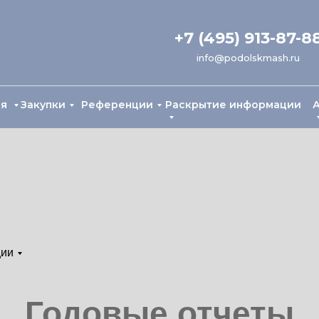
+7 (495) 913-87-8
info@podolskmash.ru
ия
Закупки
Референции
Раскрытие информации
ции
Годовые отчеты