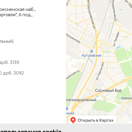
есненская наб.,
говли", 6 под.,
альный)
 доб. 3139
90 доб. 3092