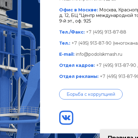
Офис в Москве:
Москва, Краснопр
д. 12, БЦ "Центр международной тор
9-й эт., оф. 925
Тел./Факс:
+7 (495) 913-87-88
Тел.:
+7 (495) 913-87-90 (многокан
E-mail:
info@podolskmash.ru
Отдел кадров:
+7 (495) 913-87-90
Отдел рекламы:
+7 (495) 913-87-
Борьба с коррупцией